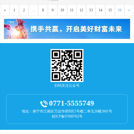
«
1
2
...
8
9
10
11
12
13
14
15
16
»
扫码关注公众号
0771-5555749
地址：南宁市江南区万达华府B区5号楼二单元26楼2601号
桂ICP备07000762号