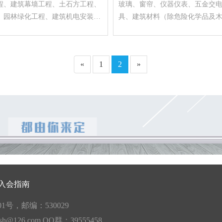
程、建筑幕墙工程、土石方工程、
玻璃、窗帘、仪器仪表、五金交
、园林绿化工程、建筑机电安装工
具、建筑材料（除危险化学品及
构工程、消防设施工程、城市及道
线电缆、水泥制品、陶瓷制品、
程，建筑劳务分包，房地产开发，
料、防水材料（除危险化学品）
的销售（仅限无仓储销售）。（依
备、水泵及配件、照明设备（国
«
1
2
»
准的项目，经相关部门批准后方可
止经营的除外）、化工产品（除
活动。）
品）、音响设备、消防设备（除
品）、包装材料（除危险化学品
制品、铝合金制品、矿产品（除
品）、电子产品（除国家专控产
保用品、金属材料（除国家专控
算机软件及辅助设备（除国家专
农副土特产品（仅限初级农产品
（除象牙及其制品）、办公设备
器、通讯器材（除国家专控产品
入会指南
品、电梯及配件。（依法须经批
经相关部门批准后方可开展经营
号，邮编：530029
dsh@126.com QQ群：39555458