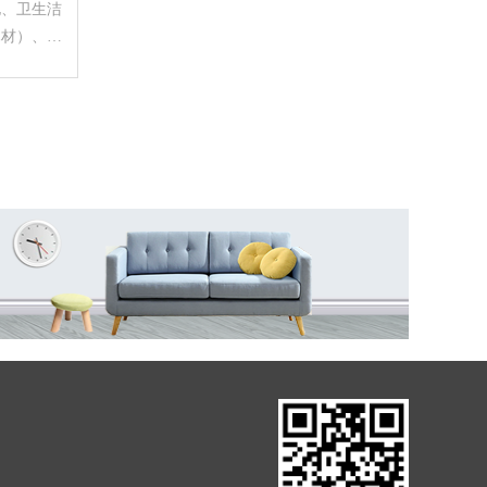
电、卫生洁
木材）、电
保温隔热材
、环保设
家限制或禁
危险化学
国家专控产
）、不锈钢
国家专控产
品外）、劳
产品）、计
控产品）、
）、工艺品
、家用电
）、橡胶制
准的项目，
活动。）