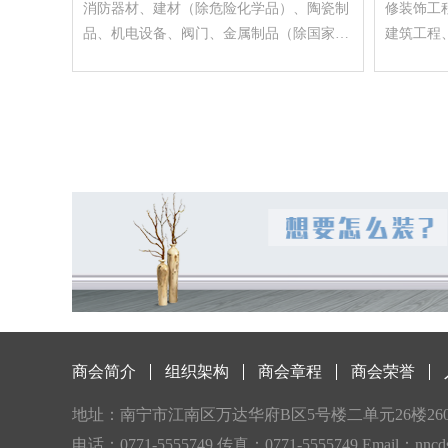
消防器材、建材（除危险化学品）、陶瓷制
修装饰工
品、机电设备、阀门、金属制品（除国家专
建筑工程
控产品）、五金交电；管道安装（凭资质证
程、钢结
经营）；建筑工程，园林绿化工程，公路工
路照明工
程，市政公用工程，建筑机电安装工程，石
建筑材料
油化工工程，水利水电工程，消防设施工
法须经批
程，钢结构工程（以上项目凭资质证经
开展经营
营）。（依法须经批准的项目，经相关部门
批准后方可开展经营活动。）
商会简介
组织架构
商会章程
商会荣誉
地址：南宁市江南区万达华府B区5号楼二单元26楼2601
电话：0771-5555749 传真：0771-5555749 Email：nnc