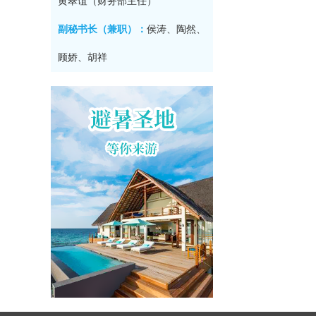
黄翠谊（财务部主任）
副秘书长（兼职）：
侯涛、陶然、
顾娇、胡祥