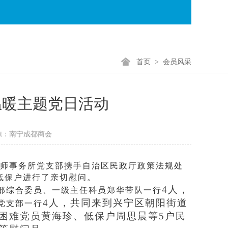
首页
>
会员风采
温暖主题党日活动
源：南宁成都商会
律师事务所党支部携手自治区民政厅政策法规处
低保户进行了亲切慰问。
4人，
部综合委员、一级主任科员郑华带队一行
4人，共同来到兴宁区朝阳街道
党支部一行
困难党员黄海珍、低保户周思晨等5户民