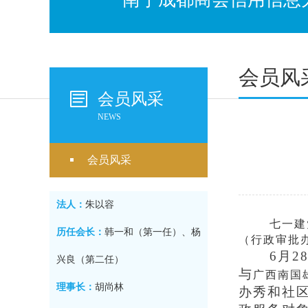
会员风
会员风采
NEWS
会员风采
法人：
朱以容
七一建
历任会长：
韩一和（第一任）、杨
（行政审批
6月2
兴良（第二任）
与
广西南国
理事长：
胡尚林
办秀和社