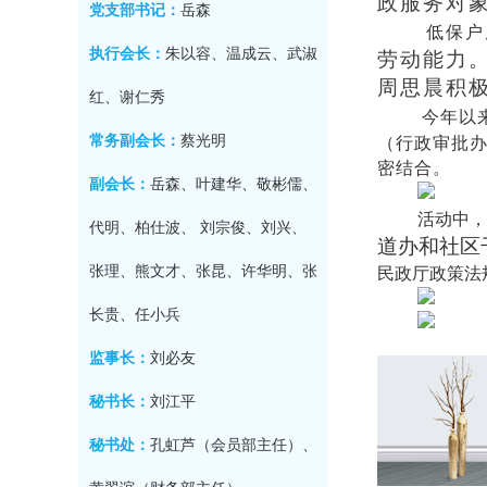
政服务对
党支部书记：
岳森
低保户
执行会长：
朱以容、温成云、武淑
劳动能力
周思晨积
红、谢仁秀
今年以
常务副会长：
蔡光明
（行政审批
密结合
。
副会长：
岳森、叶建华、敬彬儒、
活动中
代明、柏仕波、 刘宗俊、刘兴、
道办和社区
张理、熊文才、张昆、许华明、张
民政厅政策法
长贵、任小兵
监事长：
刘必友
秘书长：
刘江平
秘书处：
孔虹芦（会员部主任）、