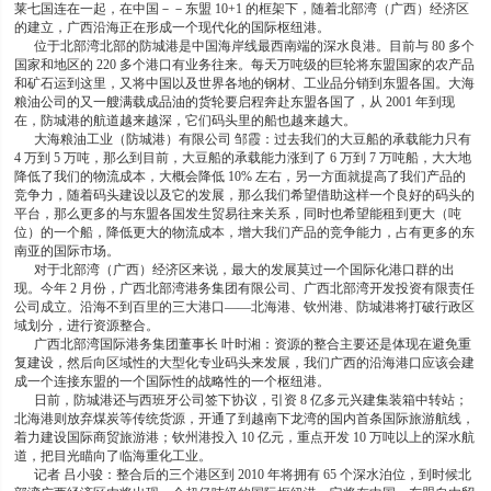
莱七国连在一起，在中国－－东盟 10+1 的框架下，随着北部湾（广西）经济区
的建立，广西沿海正在形成一个现代化的国际枢纽港。
位于北部湾北部的防城港是中国海岸线最西南端的深水良港。目前与 80 多个
国家和地区的 220 多个港口有业务往来。每天万吨级的巨轮将东盟国家的农产品
和矿石运到这里，又将中国以及世界各地的钢材、工业品分销到东盟各国。大海
粮油公司的又一艘满载成品油的货轮要启程奔赴东盟各国了，从 2001 年到现
在，防城港的航道越来越深，它们码头里的船也越来越大。
大海粮油工业（防城港）有限公司 邹霞：过去我们的大豆船的承载能力只有
4 万到 5 万吨，那么到目前，大豆船的承载能力涨到了 6 万到 7 万吨船，大大地
降低了我们的物流成本，大概会降低 10% 左右，另一方面就提高了我们产品的
竞争力，随着码头建设以及它的发展，那么我们希望借助这样一个良好的码头的
平台，那么更多的与东盟各国发生贸易往来关系，同时也希望能租到更大（吨
位）的一个船，降低更大的物流成本，增大我们产品的竞争能力，占有更多的东
南亚的国际市场。
对于北部湾（广西）经济区来说，最大的发展莫过一个国际化港口群的出
现。今年 2 月份，广西北部湾港务集团有限公司、广西北部湾开发投资有限责任
公司成立。沿海不到百里的三大港口——北海港、钦州港、防城港将打破行政区
域划分，进行资源整合。
广西北部湾国际港务集团董事长 叶时湘：资源的整合主要还是体现在避免重
复建设，然后向区域性的大型化专业码头来发展，我们广西的沿海港口应该会建
成一个连接东盟的一个国际性的战略性的一个枢纽港。
日前，防城港还与西班牙公司签下协议，引资 8 亿多元兴建集装箱中转站；
北海港则放弃煤炭等传统货源，开通了到越南下龙湾的国内首条国际旅游航线，
着力建设国际商贸旅游港；钦州港投入 10 亿元，重点开发 10 万吨以上的深水航
道，把目光瞄向了临海重化工业。
记者 吕小骏：整合后的三个港区到 2010 年将拥有 65 个深水泊位，到时候北