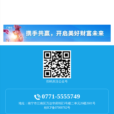
扫码关注公众号
0771-5555749
地址：南宁市江南区万达华府B区5号楼二单元26楼2601号
桂ICP备07000762号