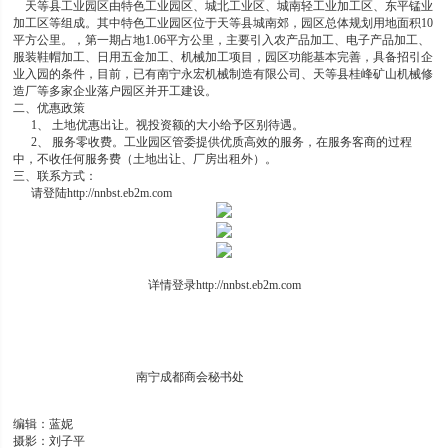
天等县工业园区由特色工业园区、城北工业区、城南轻工业加工区、东平锰业
加工区等组成。其中特色工业园区位于天等县城南郊，园区总体规划用地面积10
平方公里。，第一期占地1.06平方公里，主要引入农产品加工、电子产品加工、
服装鞋帽加工、日用五金加工、机械加工项目，园区功能基本完善，具备招引企
业入园的条件，目前，已有南宁永宏机械制造有限公司、天等县桂峰矿山机械修
造厂等多家企业落户园区并开工建设。
二、优惠政策
1、 土地优惠出让。视投资额的大小给予区别待遇。
2、 服务零收费。工业园区管委提供优质高效的服务，在服务客商的过程
中，不收任何服务费（土地出让、厂房出租外）。
三、联系方式：
请登陆
http://nnbst.eb2m.com
详情登录
http://nnbst.eb2m.com
南宁成都商会秘书处
编辑：蓝妮
摄影：刘子平