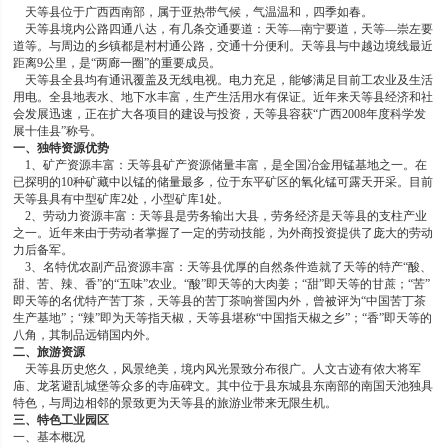
天等县位于广西西南部，属于亚热带气候，气温温和，四季如春。
天等县境内公路四通八达，有几条交通要道：天等—南宁要道，天等—崇左要
道等。与周边的乡镇都是村村通公路，交通十分便利。天等县与中越边境线最近
距离9公里，是“两廊一圈”的重要成员。
天等县全县均有通讯覆盖及无线电视。电力充足，能够满足目前工农业及生活
用电。全县地表水、地下水丰富，生产生活用水有保证。近年来天等县经济和社
会发展迅速，正在扩大各项目的建设与投资，天等县容获“广西2008年度科学发
展十佳县”称号。
一、独特资源优势
1、矿产资源丰富：天等县矿产资源储量丰富，是全国冶金用锰基地之一。在
已探明的10种矿藏中以锰的储量最多，位于东平矿区的氧化锰可露天开采。目前
天等县具有中型矿库2处，小型矿库1处。
2、劳动力资源丰富：天等县是劳务输出大县，劳务经济是天等县的支柱产业
之一。近年来由于劳动者掌握了一定的劳动技能，为外商投资提供了庞大的劳动
力后备军。
3、名特优农副产品资源丰富：天等县优厚的自然条件造就了天等的特产“酸、
甜、苦、辣、香”的“五味”农业。“酸”即天等的大肉姜；“甜”即天等的甘蔗；“苦”
即天等的名优特产苦丁茶，天等县的苦丁茶响誉国内外，曾被评为“中国苦丁茶
生产基地”；“辣”即为天等指天椒，天等县堪称“中国指天椒之乡”；“香”即天等的
八角，其制品远销国内外。
二、旅游资源
天等县历史悠久，风景绝美，境内风光景致分布很广。人文古迹有侬大将军
庙、龙茗避乱城堡等众多的寺庙碑文。其中位于县东城县东南部的南国天池独具
特色，与周边相邻的景致更为天等县的旅游业带来无限生机。
三、特色工业园区
一、基本概况